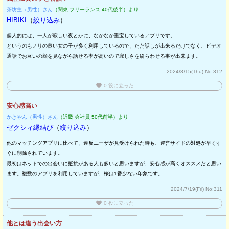
茶坊主（男性）さん
（関東 フリーランス 40代後半）より
HIBIKI
（
絞り込み
）
個人的には、一人が寂しい夜とかに、なかなか重宝しているアプリです。
というのもノリの良い女の子が多く利用しているので、ただ話しが出来るだけでなく、ビデオ
通話でお互いの顔を見ながら話せる率が高いので寂しさを紛らわせる事が出来ます。
2024/8/15(Thu)
No:312
favorite
0
役に立った
安心感高い
かきやん（男性）さん
（近畿 会社員 50代前半）より
ゼクシィ縁結び
（
絞り込み
）
他のマッチングアプリに比べて、違反ユーザが見受けられた時も、運営サイドの対処が早くす
ぐに削除されています。
最初はネットでの出会いに抵抗がある人も多いと思いますが、安心感が高くオススメだと思い
ます。複数のアプリを利用していますが、桜は1番少ない印象です。
2024/7/19(Fri)
No:311
favorite
0
役に立った
他とは違う出会い方