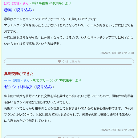
はな（女性）さん
（中部 事務職 40代前半）より
恋庭
（
絞り込み
）
恋庭はゲームとマッチングアプリが一つになった珍しいアプリです。
マッチングアプリを使ったことがないけど気になっていて、ゲームが好きという方にはとても
おすすめ。
一緒に庭を造りながら徐々に仲良くなっていけるので、いきなりマッチングアプリは恥ずかし
いからまずは遊び感覚でという方は是非。
2024/6/18(Tue)
No:310
favorite
0
役に立った
真剣交際ができた
moto（男性）さん
（東北 フリーランス 30代後半）より
ゼクシィ縁結び
（
絞り込み
）
将来的に結婚を視野に入れた交際を望む異性と出会いたいと思っていたので、同年代の利用者
も多いゼクシィ縁結びは自分にぴったりでした。
長期スパンでしっかり相手のことを理解してお付き合いできるのも安心感が持てます。 3ヶ月
プランが14,400円で、お試し感覚で利用を始められて、実際その間に交際に発展する出会い
にも恵まれたので満足しています。
2024/5/30(Thu)
No:309