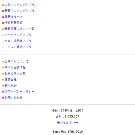
★
人気マッチングアプリ
★
新着マッチングアプリ
★
最新リリース
★
情報更新日順
★
新着推薦コメント一覧
◇
デーティングアプリ
◇
出会い掲示板アプリ
◇
チャット通話アプリ
★
当サイトについて
★
サイト更新情報
★
お薦めリンク集
★
運営会社
★
利用規約
★
プライバシーポリシー
★
お問い合わせ
今日：958昨日：1,960
合計：1,055,557
モバイルラバー
Since Feb 17th, 2010