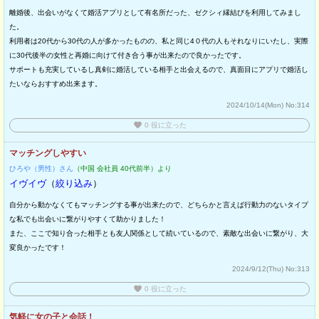
離婚後、出会いがなくて婚活アプリとして有名所だった、ゼクシィ縁結びを利用してみまし
た。
利用者は20代から30代の人が多かったものの、私と同じ4０代の人もそれなりにいたし、実際
に30代後半の女性と再婚に向けて付き合う事が出来たので良かったです。
サポートも充実しているし真剣に婚活している相手と出会えるので、真面目にアプリで婚活し
たいならおすすめ出来ます。
2024/10/14(Mon)
No:314
favorite
0
役に立った
マッチングしやすい
ひろや（男性）さん
（中国 会社員 40代前半）より
イヴイヴ
（
絞り込み
）
自分から動かなくてもマッチングする事が出来たので、どちらかと言えば行動力のないタイプ
な私でも出会いに繋がりやすくて助かりました！
また、ここで知り合った相手とも友人関係として続いているので、素敵な出会いに繋がり、大
変良かったです！
2024/9/12(Thu)
No:313
favorite
0
役に立った
気軽に女の子と会話！