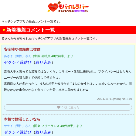
マッチングアプリの推薦コメント一覧です。
▼
新着推薦コメント一覧
皆さんから寄せられたマッチングアプリの新着推薦コメント一覧です。
安全性や信頼度は抜群
あざま（男性）さん
（中国 会社員 40代前半）より
ゼクシィ縁結び
（
絞り込み
）
流石大手と言っても過言ではないくらいにサポート体制は抜群だし、プライバシーはもちろん
ユーザーの質も高くて信頼して使えたよ。
真面目な人が多かったし、6人の相手と知り合えて1人の女性とはいい出会いになったから、普
段なかなか出会いがなく焦っていた分、本当に助かりましたw
2024/11/11(Mon)
No:315
favorite
0
役に立った
本気で婚活したいなら
サライ（男性）さん
（関東 フリーランス 40代後半）より
ゼクシィ縁結び
（
絞り込み
）