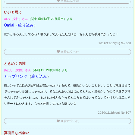
favorite
0
役に立った
いいと思う
ゆみ（女性）さん
（関東 歯科助手 20代前半）より
Omiai
（
絞り込み
）
意外とちゃんとしてるね！暇つぶしで入れたんだけど、ちゃんと相手見つかったよ！
2019/12/13(Fri)
No:308
favorite
0
役に立った
ときめく男性
あたし（女性）さん
（不明 OL 20代前半）より
カップリンク
（
絞り込み
）
街コンって女性の方が料金が安かったりするので、彼氏がいないことをいいことに料理目当て
でちゃっかり参加しちゃったり。でもこのあいだはじめてときめく男性がいたので早速アプリ
を入れてみちゃいました。まだまだ付き合うってところまではいってないですけど今度二人き
りデートにいきます。もっと仲良くなれたら嬉しいな
2020/11/2(Mon)
No:307
favorite
0
役に立った
真面目な出会い