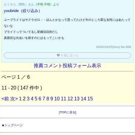
たくろう（男性）さん
（不明 不明）より
youbride
（
絞り込み
）
ユーブライドはサクラゼロ・・ほんとかなって思ってたけど今のところ変な女性にはあたって
ないな
ブライドってついてるし皆婚活目的だし
真面目な出会いを探すのにはもってこいかも
2020/10/25(Sun)
No:306
favorite
0
役に立った
推薦コメント投稿フォーム表示
ページ 1 ／ 6
11 - 20 ( 147 件中 )
<前
次>
1
2
3
4
5
6
7
8
9
10
11
12
13
14
15
[TOPに戻る]
★
トップページ