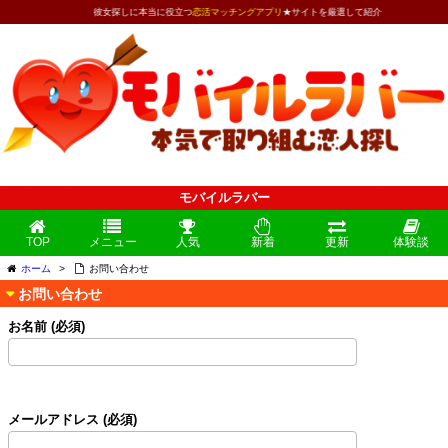
彼女探しに本当に役立つ
恋活マッチングアプリ
★サイトを厳選して紹介
モバイルラバー
TOP
メニュー
人気
新着
更新
体験談
ホーム
>
お問い合わせ
お問い合わせ
お名前 (必須)
メールアドレス (必須)