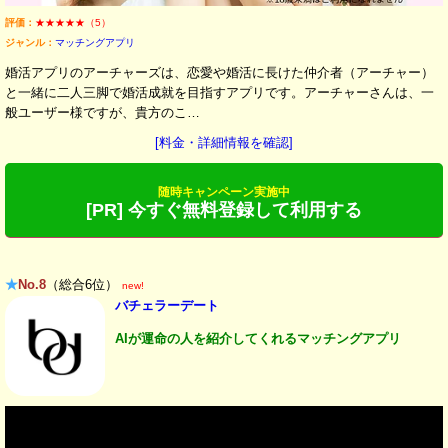
評価：
★★★★★（5）
ジャンル：
マッチングアプリ
婚活アプリのアーチャーズは、恋愛や婚活に長けた仲介者（アーチャー）
と一緒に二人三脚で婚活成就を目指すアプリです。アーチャーさんは、一
般ユーザー様ですが、貴方のこ…
[料金・詳細情報を確認]
随時キャンペーン実施中
[PR] 今すぐ無料登録して利用する
★
No.8
（総合6位）
new!
バチェラーデート
AIが運命の人を紹介してくれるマッチングアプリ