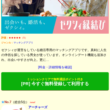
評価：
★★★★★（5）
ジャンル：
マッチングアプリ
ゼクシィが運営をしている婚活専用のマッチングアプリです。真剣に人生
の伴侶を探している男女が使っています。オンラインデート機能も追加さ
れ、出会いやすさが向上。更に…
[料金・詳細情報を確認]
ミッションクリアで無料通話ポイント付き
[PR] 今すぐ無料登録して利用する
★
No.7
（総合5位）
new!
アーチャーズ