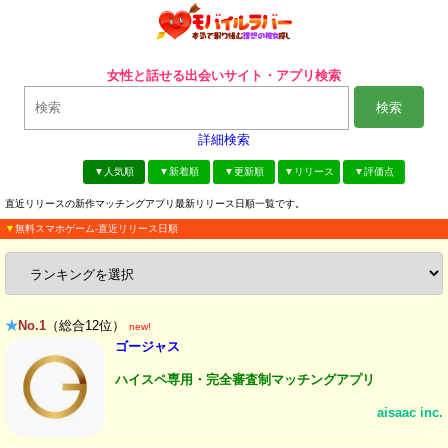
女性と話せる出会いサイト・アプリ検索
検索
詳細検索
▼人気順
▼新着順
▼更新順
▼リリース
▼評価点
直近リリースの新作マッチングアプリ最新リリース日順一覧です。
▼
無料スマホゲーム-直近リリース日順
★
No.1
（総合12位）
new!
ゴージャス
ハイスペ専用・完全審査制マッチングアプリ
aisaac inc.