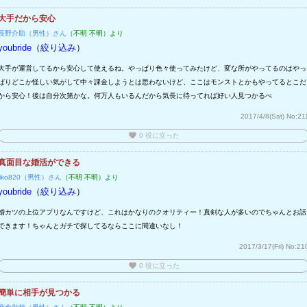
大手だから安心
長野介助（男性）さん
（不明 不明）より
youbride
（
絞り込み
）
大手が運営してるから安心して使えるね。やっぱり色々使ってみたけど、変な所がやってるのはやっ
ぱりどこか怪しい気がして中々課金しようとは思わないけど、ここはモンストとかもやってるとこだ
から安心！後は自分次第かな。何万人もいるんだから気長に待ってれば好い人見つかるべ
2017/4/8(Sat)
No:21
favorite
0
役に立った
真面目な婚活ができる
jiko820（男性）さん
（不明 不明）より
youbride
（
絞り込み
）
婚カツの上位アプリなんですけど、これはかなりのクオリティー！真剣な人が多いのでちゃんとお話
できます！ちゃんとガチで探してるならここに間違いなし！
2017/3/17(Fri)
No:21
favorite
0
役に立った
簡単に相手が見つかる