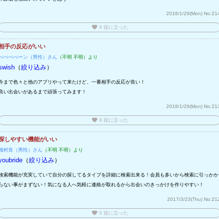
2018/1/29(Mon)
No:21
favorite
0
役に立った
相手の反応がいい
ぺぺぺぺーン（男性）さん
（不明 不明）より
swish
（
絞り込み
）
今まで色々と他のアプリやって来たけど、一番相手の反応が良い！
良い出会いがあるまで頑張ってみます！
2018/1/29(Mon)
No:21
favorite
0
役に立った
探しやすい機能がいい
種村良（男性）さん
（不明 不明）より
youbride
（
絞り込み
）
検索機能が充実していて自分の探してるタイプを詳細に検索出来る！会員も多いから検索に引っかか
らない事がまずない！気になる人へ気軽に連絡が取れるから出会いのきっかけを作りやすい！
2017/3/23(Thu)
No:21
favorite
0
役に立った