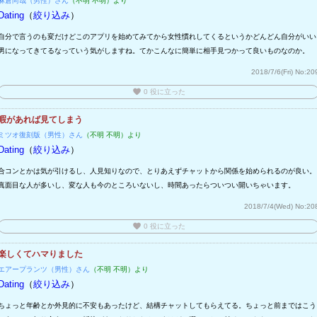
麻倉尚哉（男性）さん
（不明 不明）より
Dating
（
絞り込み
）
自分で言うのも変だけどこのアプリを始めてみてから女性慣れしてくるというかどんどん自分がいい
男になってきてるなっていう気がしますね。てかこんなに簡単に相手見つかって良いものなのか。
2018/7/6(Fri)
No:20
favorite
0
役に立った
暇があれば見てしまう
ミツオ復刻版（男性）さん
（不明 不明）より
Dating
（
絞り込み
）
合コンとかは気が引けるし、人見知りなので、とりあえずチャットから関係を始められるのが良い。
真面目な人が多いし、変な人も今のところいないし、時間あったらついつい開いちゃいます。
2018/7/4(Wed)
No:20
favorite
0
役に立った
楽しくてハマりました
エアープランツ（男性）さん
（不明 不明）より
Dating
（
絞り込み
）
ちょっと年齢とか外見的に不安もあったけど、結構チャットしてもらえてる。ちょっと前まではこう