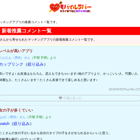
ッチングアプリの推薦コメント一覧です。
▼
新着推薦コメント一覧
さんから寄せられたマッチングアプリの新着推薦コメント一覧です。
レベルが高いアプリ
たんたん（男性）さん
（不明 不明）より
カップリンク
（
絞り込み
）
良いですよ♪ お友達はもちろん、恋人もできちゃいます♪他のアプリより、かっこいい人、可愛い人
綺麗な人、たくさんいます！たくさん友達できて楽しめると思います♪
2016/5/5(Thu)
No:21
favorite
0
役に立った
女の子が多くていい
なzだ（男性）さん
（不明 不明）より
swish
（
絞り込み
）
たくさんの女の子がいるから自分のタイプの子をさがせられるからいいと思う。
年齢層も幅広いのでいいと思う