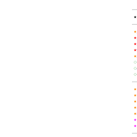
★
★
★
★
★
★
◇
◇
◇
★
★
★
★
★
★
★