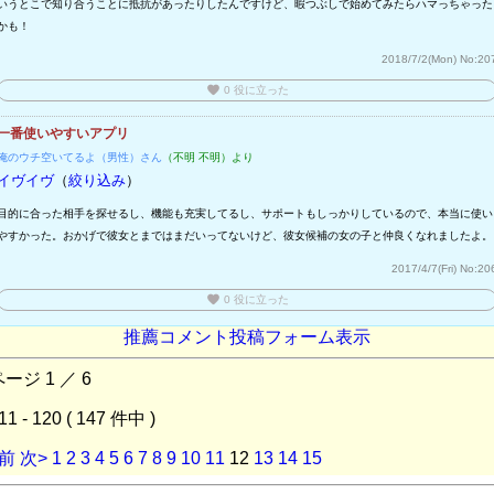
いうとこで知り合うことに抵抗があったりしたんですけど、暇つぶしで始めてみたらハマっちゃった
かも！
2018/7/2(Mon)
No:20
favorite
0
役に立った
一番使いやすいアプリ
俺のウチ空いてるよ（男性）さん
（不明 不明）より
イヴイヴ
（
絞り込み
）
目的に合った相手を探せるし、機能も充実してるし、サポートもしっかりしているので、本当に使い
やすかった。おかげで彼女とまではまだいってないけど、彼女候補の女の子と仲良くなれましたよ。
2017/4/7(Fri)
No:20
favorite
0
役に立った
推薦コメント投稿フォーム表示
ージ 1 ／ 6
11 - 120 ( 147 件中 )
<前
次>
1
2
3
4
5
6
7
8
9
10
11
12
13
14
15