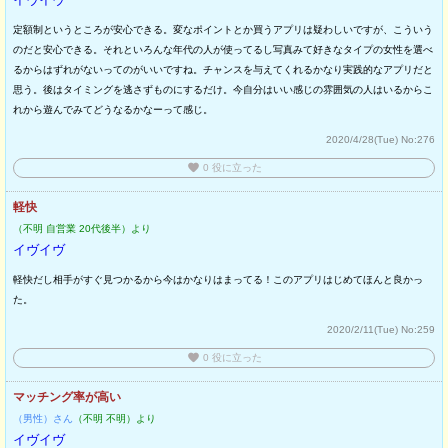
定額制というところが安心できる。変なポイントとか買うアプリは疑わしいですが、こういう
のだと安心できる。それといろんな年代の人が使ってるし写真みて好きなタイプの女性を選べ
るからはずれがないってのがいいですね。チャンスを与えてくれるかなり実践的なアプリだと
思う。後はタイミングを逃さずものにするだけ。今自分はいい感じの雰囲気の人はいるからこ
れから遊んでみてどうなるかなーって感じ。
2020/4/28(Tue)
No:276
favorite
0
役に立った
軽快
（不明 自営業 20代後半）より
イヴイヴ
軽快だし相手がすぐ見つかるから今はかなりはまってる！このアプリはじめてほんと良かっ
た。
2020/2/11(Tue)
No:259
favorite
0
役に立った
マッチング率が高い
（男性）さん
（不明 不明）より
イヴイヴ