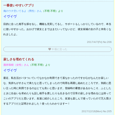
一番使いやすいアプリ
俺のウチ空いてるよ（男性）さん
（不明 不明）より
イヴイヴ
目的に合った相手を探せるし、機能も充実してるし、サポートもしっかりしているので、本当
に使いやすかった。おかげで彼女とまではまだいってないけど、彼女候補の女の子と仲良くな
れましたよ。
2017/4/7(Fri)
No:206
favorite
0
役に立った
寂しさを埋めてくれる
酒井珠樹（女性）さん
（不明 不明）より
イヴイヴ
最近、私生活がバタついていてなかなか利用できて居なかったのですが心がなんだか寂しい
な、気持ちがすさんで来たなと思ってしまったので利用を再開し始めたところです。気軽に思
い立った時に利用できるのはとても良いと思います。登録時の審査があるからこそ、ふとした
ときに出会いを求めたりも話し相手を捜したりも出きるので日常の寂しさを埋めるには持って
こいのアプリだと思います。友達に紹介したところ、友達も楽しんで使っていたので万人受け
するアプリだと証明されました！使ったらわかりますー！
2017/12/18(Mon)
No:205