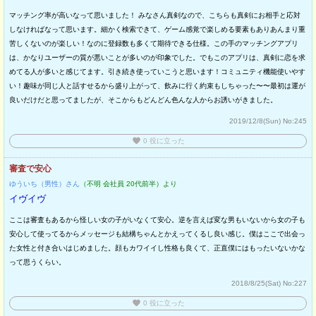
マッチング率が高いなって思いました！ みなさん真剣なので、こちらも真剣にお相手と応対
しなければなって思います。細かく検索できて、ゲーム感覚で楽しめる要素もありあんまり重
苦しくないのが楽しい！なのに登録数も多くて期待できる仕様。この手のマッチングアプリ
は、かなりユーザーの質が悪いことが多いのが印象でした。でもこのアプリは、真剣に恋を求
めてる人が多いと感じてます。引き続き使っていこうと思います！コミュニティ機能使いやす
い！趣味が同じ人と話すせるから盛り上がって、飲みに行く約束もしちゃった〜〜最初は運が
良いだけだと思ってましたが、そこからもどんどん色んな人からお誘いがきました。
2019/12/8(Sun)
No:245
favorite
0
役に立った
審査で安心
ゆういち（男性）さん
（不明 会社員 20代前半）より
イヴイヴ
ここは審査もあるから怪しい女の子がいなくて安心。逆を言えば変な男もいないから女の子も
安心して使ってるからメッセージも結構ちゃんとかえってくるし良い感じ。僕はここで出会っ
た女性と付き合いはじめました。顔もカワイイし性格も良くて、正直僕にはもったいないかな
って思うくらい。
2018/8/25(Sat)
No:227
favorite
0
役に立った