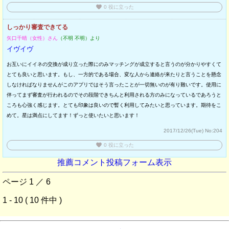
favorite
0
役に立った
しっかり審査できてる
矢口千晴（女性）さん
（不明 不明）より
イヴイヴ
お互いにイイネの交換が成り立った際にのみマッチングが成立すると言うのが分かりやすくて
とても良いと思います。もし、一方的である場合、変な人から連絡が来たりと言うことを懸念
しなければなりませんがこのアプリではそう言ったことが一切無いのが有り難いです。使用に
伴ってまず審査が行われるのでその段階できちんと利用される方のみになっているであろうと
ころも心強く感じます。とても印象は良いので暫く利用してみたいと思っています。期待をこ
めて。星は満点にしてます！ずっと使いたいと思います！
2017/12/26(Tue)
No:204
favorite
0
役に立った
推薦コメント投稿フォーム表示
ページ 1 ／ 6
1 - 10 ( 10 件中 )