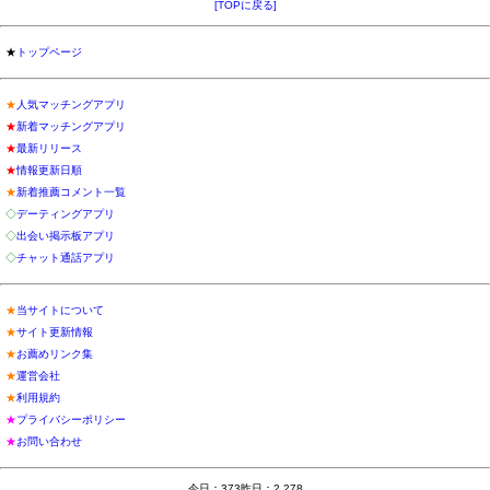
[TOPに戻る]
★
トップページ
★
人気マッチングアプリ
★
新着マッチングアプリ
★
最新リリース
★
情報更新日順
★
新着推薦コメント一覧
◇
デーティングアプリ
◇
出会い掲示板アプリ
◇
チャット通話アプリ
★
当サイトについて
★
サイト更新情報
★
お薦めリンク集
★
運営会社
★
利用規約
★
プライバシーポリシー
★
お問い合わせ
今日：373昨日：2,278