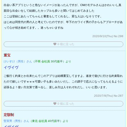
出会い系アプリというと危ないイメージがあったんですが、CMのモデルさんはかわいいし真
面目な出会いをして結婚したカップルも多いと聞いてはじめてみました
ここは登録にあたってちゃんと審査もしてくれるし、変な人はいなそうです。
はじめは同世代の男の人と考えていたのですが、年下のカワイイ男の子からもアプローチがあ
って心が傾き始めてます。。迷っちゃいますね
2020/9/10(Thu)
No:298
favorite
0
役に立った
重宝
けいすけ（男性）さん
（不明 会社員 30代後半）より
イヴイヴ
ご飯行く約束とか出来たんでこのアプリは結構重宝してますよ。速攻で遊びに行ける約束取れ
たので嬉しいですｗｗｗ可愛い子も多いみたいだし、この調子で恋人になってもらえるように
頑張るよ！使い方次第で選べるし、楽しみ方は人それぞれだし、いいと思います。
2020/7/9(Thu)
No:287
favorite
0
役に立った
定額制
堅実男（男性）さん
（東北 会社員 40代前半）より
イヴイヴ