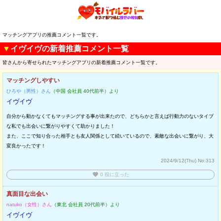
マッチングアプリの推薦コメント一覧です。
▼
イヴイヴの新着推薦コメント一覧
皆さんから寄せられたマッチングアプリの新着推薦コメント一覧です。
マッチングしやすい
ひろや（男性）さん
（中国 会社員 40代前半）より
イヴイヴ
自分から動かなくてもマッチングする事が出来たので、どちらかと言えば行動力のないタイプ
な私でも出会いに繋がりやすくて助かりました！
また、ここで知り合った相手とも友人関係として続いているので、素敵な出会いに繋がり、大
変良かったです！
2024/9/12(Thu)
No:313
favorite
0
役に立った
真面目な出会い
natuko（女性）さん
（東北 会社員 20代前半）より
イヴイヴ