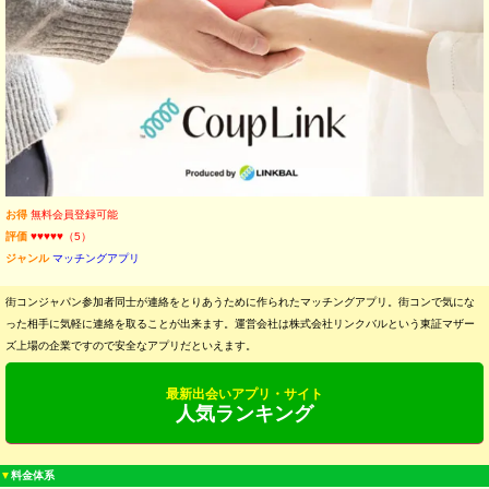
お得
無料会員登録可能
評価
♥♥♥♥♥（5）
ジャンル
マッチングアプリ
街コンジャパン参加者同士が連絡をとりあうために作られたマッチングアプリ。街コンで気にな
った相手に気軽に連絡を取ることが出来ます。運営会社は株式会社リンクバルという東証マザー
ズ上場の企業ですので安全なアプリだといえます。
最新出会いアプリ・サイト
人気ランキング
▼
料金体系