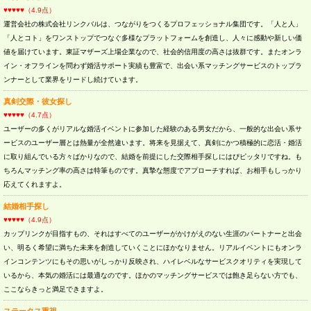
♥♥♥♥♥（4.9点）
運営会社の株式会社リンクバルは、つながりをつくるプロフェッショナル集団です。「人と人」
「人とコト」をワンストップでつなぐ多様なプラットフォームを創造し、人々に感動や新しい価
値を届けています。東証マザーズ上場企業なので、社会的信用度の高さは抜群です。またオンラ
イン・オフラインを問わず婚活サポート実績も豊富で、出会い系マッチングサービスのトップラ
ンナーとして業界をリードし続けています。
真剣交際・彼女探し
♥♥♥♥♥（4.7点）
ユーザーの多くがリアルな婚活イベントに参加した経験のある男女だから、一般的な出会い系サ
ービスのユーザー層とは熱量が全然違います。将来を見据えて、真剣にかつ積極的に恋活・婚活
に取り組んでいる方々ばかりなので、結婚を前提にした交際相手探しにはぴピッタリですね。も
ちろんマッチング率の高さは特筆ものです。真摯な態度でアプローチすれば、お相手もしっかり
応えてくれますよ。
結婚相手探し
♥♥♥♥♥（4.9点）
カップリンクが目指すもの、それはすべてのユーザーがかけがえのない生涯のパートナーと出会
い、明るく希望に満ちた未来を創造していくことにほかなりません。リアルイベントにもオンラ
インコンテンツにもその思いがしっかり反映され、ハイレベルなサービスクオリティを実現して
いるから、本気の婚活には最適なのです。ほかのマッチングサービスでは飽き足らない方でも、
ここならきっと満足できますよ。