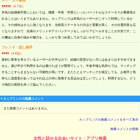
ステータス重視
♥♥♥♥♥（4.7点）
本気の結婚相手探しにおいては、職業・年収・学歴といったパーソナルなステータスが重要視さ
れることはいうまでもありません。カップリンクは本気のユーザーがこぞって利用しているか
ら、その傾向はさらに強くなります。当然高ステータスの方ほど需要が高く、その分選択肢も広
くなりますので、自身のメリットやアドバンテージをしっかりアピールすることが大切です。こ
の機会に自身の強みや魅力を、しっかり見つめ直してみてはいかがでしょうか。
フレンド・話し相手
♥♥♥♥（3.8点）
真剣に将来を考えているユーザーが大半なので、結婚の意思がない方にはあまりおすすめできま
せん。遊び半分で利用するのは避けたほうが賢明でしょう。中途半端な気持ちでは、マッチング
することすらままならない可能性が高いです。またたとえマッチングが成立しても、お相手と気
持ちに温度差があってはそれ以上の仲に発展する見込みは乏しいでしょう。利用するなら、どう
ぞ相応の覚悟を持って臨んでください。
▼
カップリンクの推薦コメント
まだ推薦コメントはありません。
カップリンクの推薦コメントをすべて表示
推薦コメントの投稿
女性と話せる出会いサイト・アプリ検索