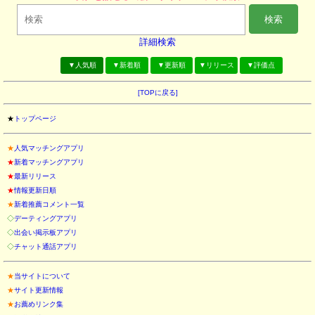
検索
詳細検索
▼人気順
▼新着順
▼更新順
▼リリース
▼評価点
[TOPに戻る]
★
トップページ
★
人気マッチングアプリ
★
新着マッチングアプリ
★
最新リリース
★
情報更新日順
★
新着推薦コメント一覧
◇
デーティングアプリ
◇
出会い掲示板アプリ
◇
チャット通話アプリ
★
当サイトについて
★
サイト更新情報
★
お薦めリンク集