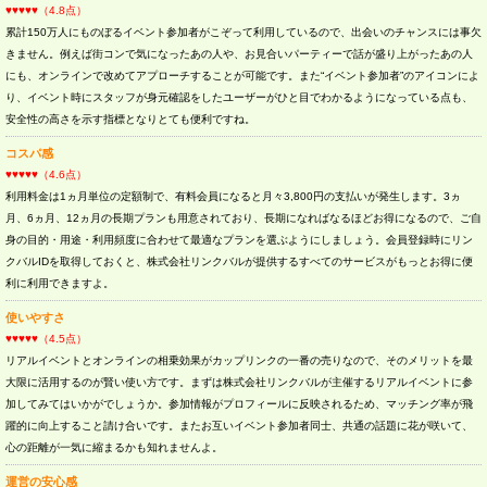
♥♥♥♥♥（4.8点）
累計150万人にものぼるイベント参加者がこぞって利用しているので、出会いのチャンスには事欠
きません。例えば街コンで気になったあの人や、お見合いパーティーで話が盛り上がったあの人
にも、オンラインで改めてアプローチすることが可能です。また“イベント参加者”のアイコンによ
り、イベント時にスタッフが身元確認をしたユーザーがひと目でわかるようになっている点も、
安全性の高さを示す指標となりとても便利ですね。
コスパ感
♥♥♥♥♥（4.6点）
利用料金は1ヵ月単位の定額制で、有料会員になると月々3,800円の支払いが発生します。3ヵ
月、6ヵ月、12ヵ月の長期プランも用意されており、長期になればなるほどお得になるので、ご自
身の目的・用途・利用頻度に合わせて最適なプランを選ぶようにしましょう。会員登録時にリン
クバルIDを取得しておくと、株式会社リンクバルが提供するすべてのサービスがもっとお得に便
利に利用できますよ。
使いやすさ
♥♥♥♥♥（4.5点）
リアルイベントとオンラインの相乗効果がカップリンクの一番の売りなので、そのメリットを最
大限に活用するのが賢い使い方です。まずは株式会社リンクバルが主催するリアルイベントに参
加してみてはいかがでしょうか。参加情報がプロフィールに反映されるため、マッチング率が飛
躍的に向上すること請け合いです。またお互いイベント参加者同士、共通の話題に花が咲いて、
心の距離が一気に縮まるかも知れませんよ。
運営の安心感