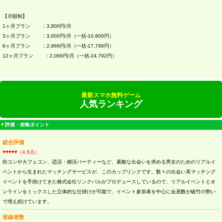
【月額制】
1ヶ月プラン ：3,800円/月
3ヶ月プラン ：3,600円/月（一括-10,800円）
6ヶ月プラン ：2,966円/月（一括-17,796円）
12ヶ月プラン ：2,066円/月（一括-24,792円）
最新スマホ無料ゲーム
人気ランキング
▼
評価・攻略ポイント
総合評価
♥♥♥♥♥（4.8点）
街コンやカフェコン、恋活・婚活パーティーなど、素敵な出会いを求める男女のためのリアルイ
ベントから生まれたマッチングサービスが、このカップリンクです。数々の出会い系マッチング
イベントを手掛けてきた株式会社リンクバルがプロデュースしているので、リアルイベントとオ
ンラインをミックスした立体的な仕掛けが可能で、イベント参加者を中心に会員数が破竹の勢い
で増え続けています。
登録者数