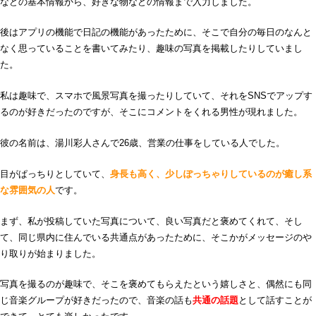
などの基本情報から、好きな物などの情報まで入力しました。
後はアプリの機能で日記の機能があったために、そこで自分の毎日のなんと
なく思っていることを書いてみたり、趣味の写真を掲載したりしていまし
た。
私は趣味で、スマホで風景写真を撮ったりしていて、それをSNSでアップす
るのが好きだったのですが、そこにコメントをくれる男性が現れました。
彼の名前は、湯川彩人さんで26歳、営業の仕事をしている人でした。
目がぱっちりとしていて、
身長も高く、少しぽっちゃりしているのが癒し系
な雰囲気の人
です。
まず、私が投稿していた写真について、良い写真だと褒めてくれて、そし
て、同じ県内に住んでいる共通点があったために、そこかがメッセージのや
り取りが始まりました。
写真を撮るのが趣味で、そこを褒めてもらえたという嬉しさと、偶然にも同
じ音楽グループが好きだったので、音楽の話も
共通の話題
として話すことが