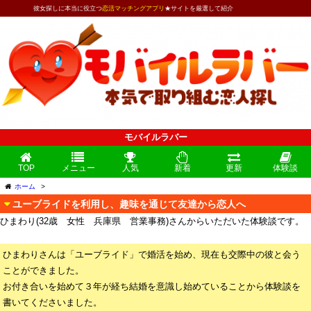
彼女探しに本当に役立つ
恋活マッチングアプリ
★サイトを厳選して紹介
モバイルラバー
TOP
メニュー
人気
新着
更新
体験談
ホーム
>
ユーブライドを利用し、趣味を通じて友達から恋人へ
ひまわり(32歳 女性 兵庫県 営業事務)さんからいただいた体験談です。
ひまわりさんは「ユーブライド」で婚活を始め、現在も交際中の彼と会う
ことができました。
お付き合いを始めて３年が経ち結婚を意識し始めていることから体験談を
書いてくださいました。