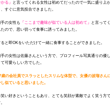
分かる」
と言ってくれる女性は初めてだったので一気に盛り上
り、すぐに意気投合できました。
相手の女性も
「ここまで趣味が似ている人は初めて」
と言って
れたので、思い切って食事に誘ってみました。
すると即OKをいただけて一緒に食事することができました。
相手の女性は佐藤さんという方で、プロフィール写真通りの優
くて可愛らしい方でした。
27歳の会社員でスラッとしたスリムな体型で、女優の波瑠さん
少し似ていると思いました。
お笑い好きということもあり、とても笑顔が素敵でよく笑う方
す。