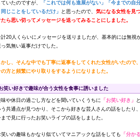
していたのですが、
「これでは何も進展がない」「今までの自
と同じことをしているだけ」
と思ったので、
気になる女性を見
けたら思い切ってメッセージを送ってみることにしました。
合計20人くらいにメッセージを送りましたが、基本的には無視
素っ気無い返事だけでした。
しかし、そんな中でも丁寧に返事をしてくれた女性がいたので
その方と頻繁にやり取りをするようになりました。
お笑い好きで趣味が合う女性を食事に誘いました
趣味や休日の過ごし方などを聞いていくうちに
「お笑い好き」
いう共通点が見つかり、そこから好きな芸人さんの話をしたり
今まで見に行ったお笑いライブの話をしました。
お笑いの趣味もかなり似ていてマニアックな話をしても
「分か