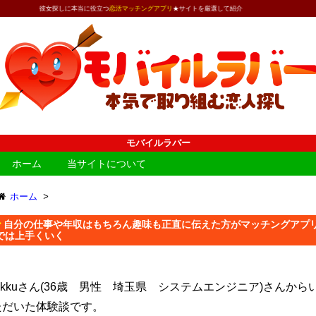
女探しに本当に役立つ
恋活マッチングアプリ
★サイトを厳選して紹介
モバイルラバー
ホーム
当サイトについて
ホーム
>
自分の仕事や年収はもちろん趣味も正直に伝えた方がマッチングアプ
では上手くいく
nikkuさん(36歳 男性 埼玉県 システムエンジニア)さんから
ただいた体験談です。