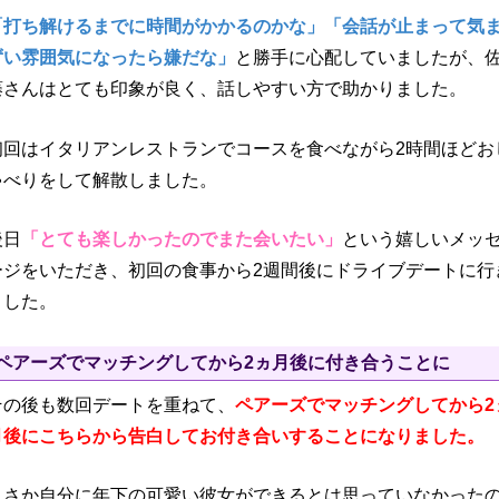
「打ち解けるまでに時間がかかるのかな」「会話が止まって気
ずい雰囲気になったら嫌だな」
と勝手に心配していましたが、
藤さんはとても印象が良く、話しやすい方で助かりました。
初回はイタリアンレストランでコースを食べながら2時間ほどお
ゃべりをして解散しました。
後日
「とても楽しかったのでまた会いたい」
という嬉しいメッ
ージをいただき、初回の食事から2週間後にドライブデートに行
ました。
ペアーズでマッチングしてから2ヵ月後に付き合うことに
その後も数回デートを重ねて、
ペアーズでマッチングしてから2
月後にこちらから告白してお付き合いすることになりました。
まさか自分に年下の可愛い彼女ができるとは思っていなかった