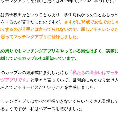
マッチングアプリを利用したのは2024年5月～2024年7月です。
私は男子校出身ということもあり、学生時代から女性とおしゃ
りをするのが苦手だったのですが、
さすがに36歳で女性でおし
べりするのが苦手とは言ってられないので、新しいチャレンジ
と思ってマッチングアプリに登録しました。
私の周りでもマッチングアプリをやっている男性は多く、実際
結婚しているカップルも1組知っています。
そのカップルの結婚式に参列した時も
「私たちの出会いはマッ
ングアプリです」
と堂々と言っていて、世間的にもかなり受け
れられているサービスだということを実感しました。
マッチングアプリはすべて把握できないくらいたくさん登場し
いるようですが、私はペアーズを選びました。