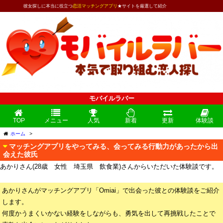
彼女探しに本当に役立つ
恋活マッチングアプリ
★サイトを厳選して紹介
モバイルラバー
TOP
メニュー
人気
新着
更新
体験談
ホーム
>
マッチングアプリをやってみる、会ってみる行動力があったから出
会えた彼氏
あかりさん(28歳 女性 埼玉県 飲食業)さんからいただいた体験談です。
あかりさんがマッチングアプリ「Omiai」で出会った彼との体験談をご紹介
します。
何度かうまくいかない経験をしながらも、勇気を出して再挑戦したことで