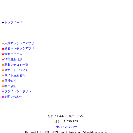
★
トップページ
★
人気マッチングアプリ
★
新着マッチングアプリ
★
最新リリース
★
情報更新日順
★
新着クチコミ一覧
★
当サイトについて
★
サイト更新情報
★
運営会社
★
利用規約
★
プライバシーポリシー
★
お問い合わせ
今日：1,433 昨日：2,239
合計：1,050,735
モバイルラバー
Copyright © 2009 - 2026 mobile-lover.com All rights reserved.