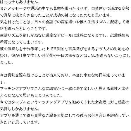
は元も子もありません。
またメッセージや通話の中でも見栄を張ったりせず、自然体かつ謙虚な姿勢
で真摯に彼と向き合ったことが成功の鍵になったのだと思います。
気を付けたことは、日々の会話での言葉遣いや彼の生活リズムに配慮して連
絡を送ったということです。
生活リズムを崩しかねない過度なアピールは迷惑になりますし、恋愛感情も
希薄になってしまいます。
彼の気持ちを十分考慮した上で常識的な言葉選びをするよう大人の対応を心
掛け、彼が仕事で忙しい時間帯や平日の深夜などはLINEを送らないようにし
ました。
今は真剣交際を続けることが出来ており、本当に幸せな毎日を送っていま
す。
マッチングアプリでこんなに誠実かつ一緒に居て楽しいと思える異性と出会
えるだなんて思いもしませんでした。
今ではタップルというマッチングアプリを勧めてくれた女友達に対し感謝の
気持ちしかありません。
アプリを通じて得た貴重なご縁を大切にして今後もお付き合いを継続してい
きたいと思っています。