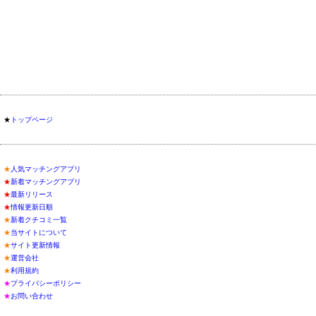
★
トップページ
★
人気マッチングアプリ
★
新着マッチングアプリ
★
最新リリース
★
情報更新日順
★
新着クチコミ一覧
★
当サイトについて
★
サイト更新情報
★
運営会社
★
利用規約
★
プライバシーポリシー
★
お問い合わせ