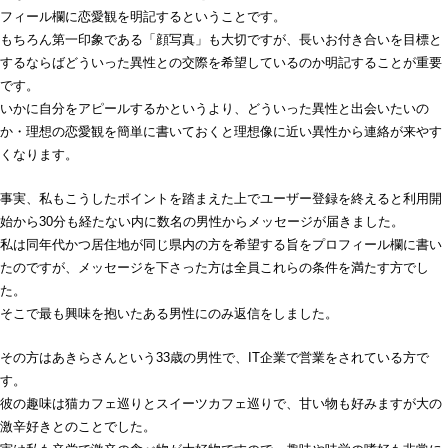
フィール欄に恋愛観を明記するということです。
もちろん第一印象である「顔写真」も大切ですが、長いお付き合いを目標と
するならばどういった異性との交際を希望しているのか明記することが重要
です。
いかに自分をアピールするかというより、どういった異性と出会いたいの
か・理想の恋愛観を簡単に書いておくと理想像に近い異性から連絡が来やす
くなります。
事実、私もこうしたポイントを踏まえた上でユーザー登録を終えると利用開
始から30分も経たない内に数名の男性からメッセージが届きました。
私は同年代かつ居住地が同じ県内の方を希望する旨をプロフィール欄に書い
たのですが、メッセージを下さった方は全員これらの条件を満たす方でし
た。
そこで最も興味を抱いたある男性にのみ返信をしました。
その方はあきらさんという33歳の男性で、IT企業で営業をされている方で
す。
彼の趣味は猫カフェ巡りとスイーツカフェ巡りで、甘い物も好みますが大の
激辛好きとのことでした。