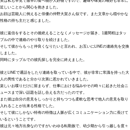
実は私も辛党で激辛の食べ物が大好物ですので、趣味や味覚の嗜好も非常に
近しいことから関心を抱きました。
お顔は芸能人に例えると俳優の仲野大賀さん似です。また文章から穏やかな
性格の持ち主だと感じました。
彼に返信をするとその後絶えることなくメッセージが届き、1週間程はタッ
プルの中で連絡のやり取りを続けました。
そして彼からもっと仲良くなりたいと言われ、お互いにLINEの連絡先を交換
しました。
同時にタップルでの彼氏探しを完全に終えました。
彼とLINEで通話をしたり連絡を取っている中で、彼が非常に常識を持った大
人の男性であると分かり次第に惹かれていきました。
楽しいお喋りだけに留まらず、仕事における悩みやその時々に起きた社会ニ
ュースまで深い話題を話し合える方だったのです。
また彼は自分の意見をしっかりと持ちつつも柔軟な思考で他人の意見を取り
入れることが出来る性格でした。
そして彼にしかない特有の特徴は人脈が広くコミュニケーション力に長けて
いるということです。
彼は元々地方出身なのですがいわゆる転勤族で、幼少期から引っ越しを度々