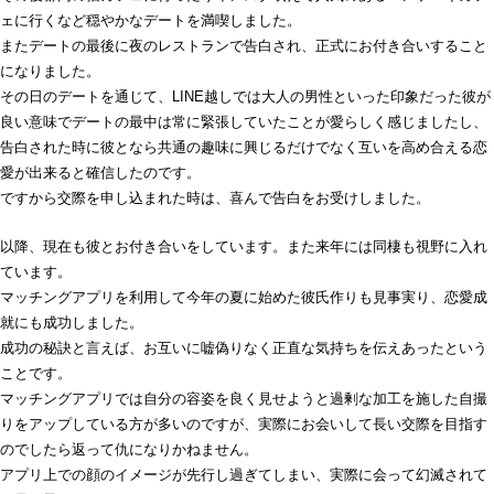
ェに行くなど穏やかなデートを満喫しました。
またデートの最後に夜のレストランで告白され、正式にお付き合いすること
になりました。
その日のデートを通じて、LINE越しでは大人の男性といった印象だった彼が
良い意味でデートの最中は常に緊張していたことが愛らしく感じましたし、
告白された時に彼となら共通の趣味に興じるだけでなく互いを高め合える恋
愛が出来ると確信したのです。
ですから交際を申し込まれた時は、喜んで告白をお受けしました。
以降、現在も彼とお付き合いをしています。また来年には同棲も視野に入れ
ています。
マッチングアプリを利用して今年の夏に始めた彼氏作りも見事実り、恋愛成
就にも成功しました。
成功の秘訣と言えば、お互いに嘘偽りなく正直な気持ちを伝えあったという
ことです。
マッチングアプリでは自分の容姿を良く見せようと過剰な加工を施した自撮
りをアップしている方が多いのですが、実際にお会いして長い交際を目指す
のでしたら返って仇になりかねません。
アプリ上での顔のイメージが先行し過ぎてしまい、実際に会って幻滅されて