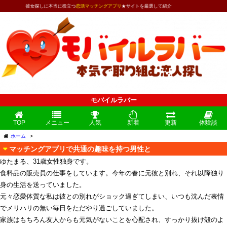
彼女探しに本当に役立つ
恋活マッチングアプリ
★サイトを厳選して紹介
モバイルラバー
TOP
メニュー
人気
新着
更新
体験談
ホーム
>
マッチングアプリで共通の趣味を持つ男性と
ゆたまる、31歳女性独身です。
食料品の販売員の仕事をしています。今年の春に元彼と別れ、それ以降独り
身の生活を送っていました。
元々恋愛体質な私は彼との別れがショック過ぎてしまい、いつも沈んだ表情
でメリハリの無い毎日をただやり過ごしていました。
家族はもちろん友人からも元気がないことを心配され、すっかり抜け殻のよ