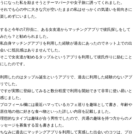
うになった私を励まそうとテーマパークや女子旅に誘ってくれました。
それでも心の中に大きな穴が空いたままの私はせっかくの気遣いを前向きに
楽しめずにいました。
すると今年の7月頃に、ある女友達からマッチングアプリで彼氏探しをして
みたら？と勧められました。
私自身マッチングアプリを利用した経験が過去にあったのでネット上での出
会いに抵抗感はありませんでした。
そこで女友達が勧めるタップルというアプリを利用して彼氏作りに励むこと
にしたのです。
利用したのはタップル誕生というアプリで、過去に利用した経験のないアプ
リでした。
ですが実際に登録してみると数分程度で利用を開始できて非常に使い易いと
感じました。
プロフィール欄には最近ハマっているカフェ巡りを趣味として書き、年齢や
居住地の他に好きな食べ物といった詳しい内容を記載しました。
理想的なタイプは趣味が合う男性でしたので、共通の趣味を持つ方からのメ
ッセージを募集する旨も書きました。
ちなみに過去にマッチングアプリを利用して実感した出会いのコツは、プロ