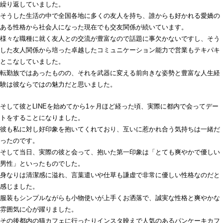
繰り返していました。
そうした生活の中で全国各地に多くの友人を持ち、誰からも好かれる愛嬌の
ある性格から社会人になった現在でも交友関係が続いています。
様々な職種に就く友人との交流が豊富なので話題に事欠かないですし、そう
した友人関係から培った卓越したコミュニケーション能力で営業もテキパキ
とこなしていました。
転勤族ではあったものの、それを武器に変える前向きな姿勢と豊富な人生経
験は彼ならではの魅力だと思いました。
そして彼とLINEを始めてから1ヶ月ほど経った頃、実際に都内で会ってデー
トをすることになりました。
彼も私に対し好印象を抱いてくれており、互いに惹かれ合う気持ちは一緒だ
ったのです。
そして当日、実際の彼と会って、抱いた第一印象は「とても爽やかで優しい
男性」といったものでした。
身なりは清潔感に溢れ、言葉遣いや仕草も謙虚で非常に優しい性格なのだと
感じました。
服装もシンプルながらも小物使いが上手くお洒落で、誠実な性格と爽やかな
雰囲気に心が躍りました。
その後都内の猫カフェに行ったりインスタ映えで人気のあるパンケーキカフ