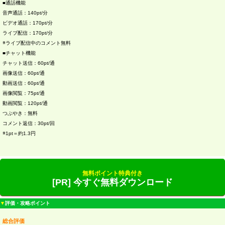
■通話機能
音声通話：140pt/分
ビデオ通話：170pt/分
ライブ配信：170pt/分
※ライブ配信中のコメント無料
■チャット機能
チャット送信：60pt/通
画像送信：60pt/通
動画送信：60pt/通
画像閲覧：75pt/通
動画閲覧：120pt/通
つぶやき：無料
コメント返信：30pt/回
※1pt＝約1.3円
無料ポイント特典付き
[PR] 今すぐ無料ダウンロード
▼
評価・攻略ポイント
総合評価