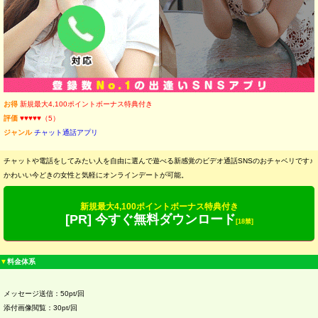
お得
新規最大4,100ポイントボーナス特典付き
評価
♥♥♥♥♥（5）
ジャンル
チャット通話アプリ
チャットや電話をしてみたい人を自由に選んで遊べる新感覚のビデオ通話SNSのおチャベリです♪
かわいい今どきの女性と気軽にオンラインデートが可能。
新規最大4,100ポイントボーナス特典付き
[PR] 今すぐ無料ダウンロード
[18禁]
▼
料金体系
メッセージ送信：50pt/回
添付画像閲覧：30pt/回