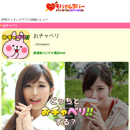
[PR]マッチングアプリ詳細レビュー
▼
おチャベリ
おチャベリ
（Ochaberi）
新感覚のビデオ通話SNS