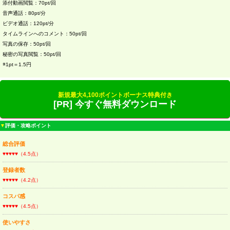
添付動画閲覧：70pt/回
音声通話：80pt/分
ビデオ通話：120pt/分
タイムラインへのコメント：50pt/回
写真の保存：50pt/回
秘密の写真閲覧：50pt/回
※1pt＝1.5円
新規最大4,100ポイントボーナス特典付き
[PR] 今すぐ無料ダウンロード
▼
評価・攻略ポイント
総合評価
♥♥♥♥♥（4.5点）
登録者数
♥♥♥♥♥（4.2点）
コスパ感
♥♥♥♥♥（4.5点）
使いやすさ