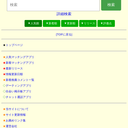
検索
詳細検索
▼人気順
▼新着順
▼更新順
▼リリース
▼評価点
[TOPに戻る]
★
トップページ
★
人気マッチングアプリ
★
新着マッチングアプリ
★
最新リリース
★
情報更新日順
★
新着推薦コメント一覧
◇
デーティングアプリ
◇
出会い掲示板アプリ
◇
チャット通話アプリ
★
当サイトについて
★
サイト更新情報
★
お薦めリンク集
★
運営会社