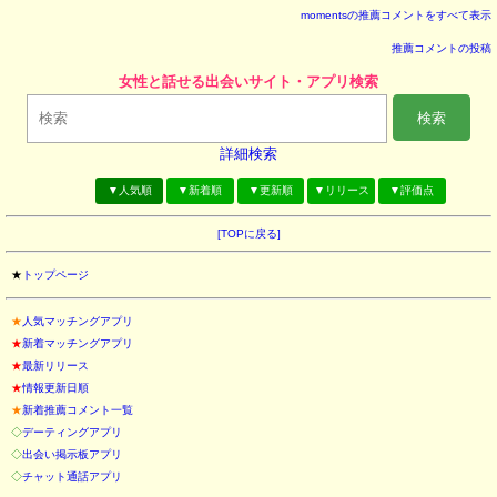
momentsの推薦コメントをすべて表示
推薦コメントの投稿
女性と話せる出会いサイト・アプリ検索
検索
詳細検索
▼人気順
▼新着順
▼更新順
▼リリース
▼評価点
[TOPに戻る]
★
トップページ
★
人気マッチングアプリ
★
新着マッチングアプリ
★
最新リリース
★
情報更新日順
★
新着推薦コメント一覧
◇
デーティングアプリ
◇
出会い掲示板アプリ
◇
チャット通話アプリ