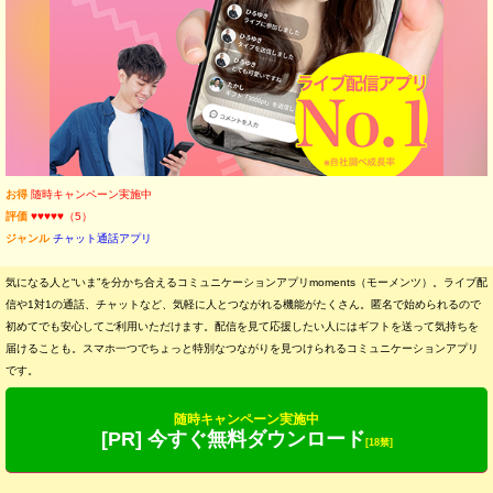
お得
随時キャンペーン実施中
評価
♥♥♥♥♥（5）
ジャンル
チャット通話アプリ
気になる人と“いま”を分かち合えるコミュニケーションアプリmoments（モーメンツ）。ライブ配
信や1対1の通話、チャットなど、気軽に人とつながれる機能がたくさん。匿名で始められるので
初めてでも安心してご利用いただけます。配信を見て応援したい人にはギフトを送って気持ちを
届けることも。スマホ一つでちょっと特別なつながりを見つけられるコミュニケーションアプリ
です。
随時キャンペーン実施中
[PR] 今すぐ無料ダウンロード
[18禁]