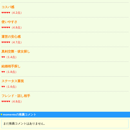
コスパ感
♥♥♥♥♥（4.2点）
使いやすさ
♥♥♥♥♥（4.8点）
運営の安心感
♥♥♥♥♥（4.7点）
真剣交際・彼女探し
♥♥（1.4点）
結婚相手探し
♥♥（1.8点）
ステータス重視
♥♥（1.6点）
フレンド・話し相手
♥♥♥♥♥（4.8点）
▼
momentsの推薦コメント
まだ推薦コメントはありません。