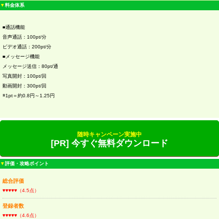
▼
料金体系
■通話機能
音声通話：100pt/分
ビデオ通話：200pt/分
■メッセージ機能
メッセージ送信：80pt/通
写真開封：100pt/回
動画開封：300pt/回
※1pt＝約0.8円～1.25円
随時キャンペーン実施中
[PR] 今すぐ無料ダウンロード
▼
評価・攻略ポイント
総合評価
♥♥♥♥♥（4.5点）
登録者数
♥♥♥♥♥（4.6点）