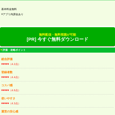
基本料金無料
※アプリ内課金あり
無料配信・無料視聴が可能
[PR] 今すぐ無料ダウンロード
▼
評価・攻略ポイント
総合評価
♥♥♥♥♥（4.2点）
登録者数
♥♥♥♥♥（4.4点）
コスパ感
♥♥♥♥♥（4.6点）
使いやすさ
♥♥♥♥♥（4.3点）
運営の安心感