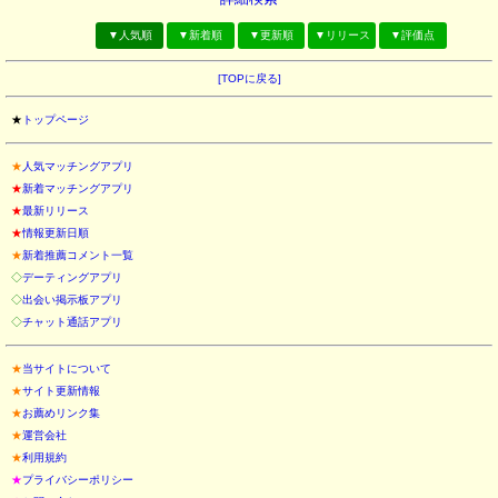
▼人気順
▼新着順
▼更新順
▼リリース
▼評価点
[TOPに戻る]
★
トップページ
★
人気マッチングアプリ
★
新着マッチングアプリ
★
最新リリース
★
情報更新日順
★
新着推薦コメント一覧
◇
デーティングアプリ
◇
出会い掲示板アプリ
◇
チャット通話アプリ
★
当サイトについて
★
サイト更新情報
★
お薦めリンク集
★
運営会社
★
利用規約
★
プライバシーポリシー