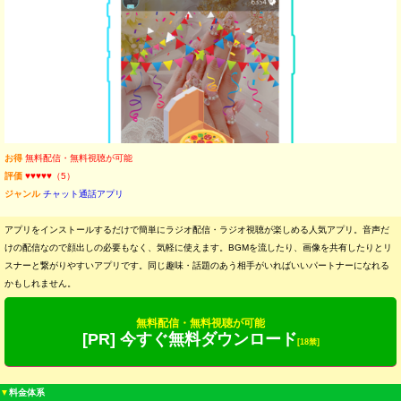
お得
無料配信・無料視聴が可能
評価
♥♥♥♥♥（5）
ジャンル
チャット通話アプリ
アプリをインストールするだけで簡単にラジオ配信・ラジオ視聴が楽しめる人気アプリ。音声だ
けの配信なので顔出しの必要もなく、気軽に使えます。BGMを流したり、画像を共有したりとリ
スナーと繋がりやすいアプリです。同じ趣味・話題のあう相手がいればいいパートナーになれる
かもしれません。
無料配信・無料視聴が可能
[PR] 今すぐ無料ダウンロード
[18禁]
▼
料金体系